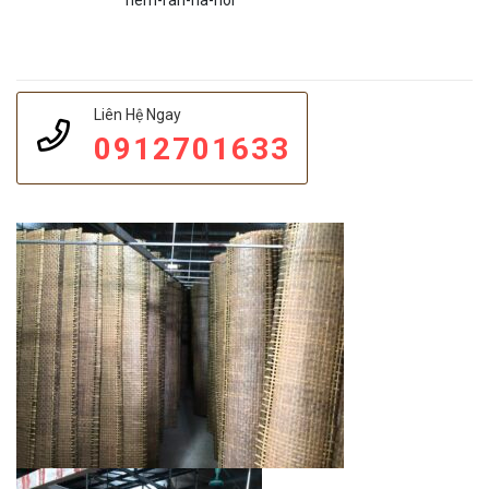
nem-ran-ha-noi
Liên Hệ Ngay
0912701633