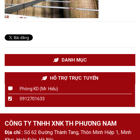
DANH MỤC
HỖ TRỢ TRỰC TUYẾN
Phòng KD (Mr. Hiểu)
0912701633
CÔNG TY TNHH XNK TH PHƯƠNG NAM
Địa chỉ :
Số 62 Đường Thành Tang, Thôn Minh Hiệp 1, Minh
Khai, Hoài Đức, Hà Nội