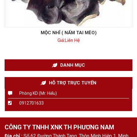
MỘC NHĨ ( NẤM TAI MÈO)
Giá:
Liên Hệ
DANH MỤC
HỖ TRỢ TRỰC TUYẾN
Phòng KD (Mr. Hiểu)
0912701633
CÔNG TY TNHH XNK TH PHƯƠNG NAM
Địa chỉ :
Số 62 Đường Thành Tang, Thôn Minh Hiệp 1, Minh