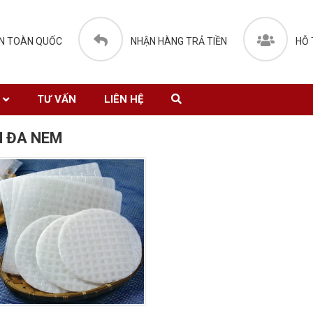
N TOÀN QUỐC
NHẬN HÀNG TRẢ TIỀN
HỖ 
TƯ VẤN
LIÊN HỆ
 ĐA NEM