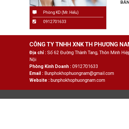
BÁN
Phòng KD (Mr. Hiểu)
0912701633
CÔNG TY TNHH XNK TH PHƯƠNG N
Địa chỉ :
Số 62 Đường Thành Tang, Thôn Minh Hiệp
Nội
Phòng Kinh Doanh :
0912701633
Email :
Bunphokhophuongnam@gmail.com
Website :
bunphokhophuongnam.com